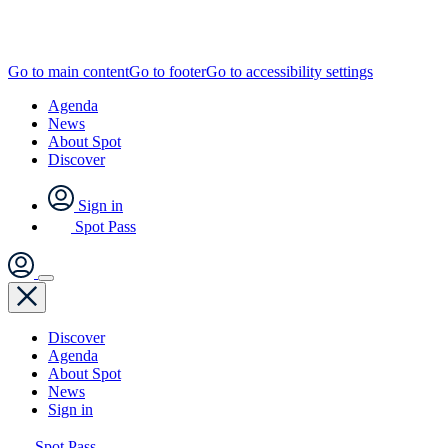
Go to main content
Go to footer
Go to accessibility settings
Agenda
News
About Spot
Discover
Sign in
Spot Pass
Discover
Agenda
About Spot
News
Sign in
Spot Pass