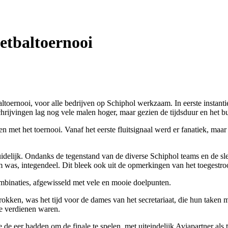
etbaltoernooi
altoernooi, voor alle bedrijven op Schiphol werkzaam. In eerste instan
chrijvingen lag nog vele malen hoger, maar gezien de tijdsduur en het b
met het toernooi. Vanaf het eerste fluitsignaal werd er fanatiek, maar 
idelijk. Ondanks de tegenstand van de diverse Schiphol teams en de sle
om was, integendeel. Dit bleek ook uit de opmerkingen van het toegestro
ombinaties, afgewisseld met vele en mooie doelpunten.
kken, was het tijd voor de dames van het secretariaat, die hun taken
e verdienen waren.
 de eer hadden om de finale te spelen, met uiteindelijk Aviapartner als