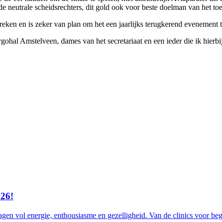
e neutrale scheidsrechters, dit gold ook voor beste doelman van het t
eken en is zeker van plan om het een jaarlijks terugkerend evenement 
hal Amstelveen, dames van het secretariaat en een ieder die ik hierbij
26!
agen vol energie, enthousiasme en gezelligheid. Van de clinics voor beg