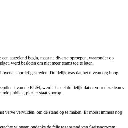
tie een aarzelend begin, maar na diverse oproepen, waaronder op
udget, werd besloten om niet meer teams toe te laten.
bovenal sportief gestreden. Duidelijk was dat het niveau erg hoog
epdienst van de KLM, werd als snel duidelijk dat er voor deze teams
omde publiek, plezier staat voorop.
 met verve vervulden, om de stand op te maken. Er moest immers nog
 terechte winnaar, ondanks de felle tegenstand van Swissport-ram.