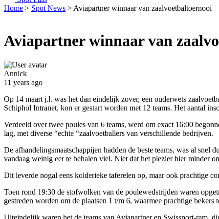
Home
>
Spot News
>
Aviapartner winnaar van zaalvoetbaltoernooi
Aviapartner winnaar van zaalvo
Annick
11 years ago
Op 14 maart j.l. was het dan eindelijk zover, een ouderwets zaalvoetb
Schiphol Intranet, kon er gestart worden met 12 teams. Het aantal ins
Verdeeld over twee poules van 6 teams, werd om exact 16:00 begonnen 
lag, met diverse “echte “zaalvoetballers van verschillende bedrijven.
De afhandelingsmaatschappijen hadden de beste teams, was al snel du
vandaag weinig eer te behalen viel. Niet dat het plezier hier minder 
Dit leverde nogal eens kolderieke taferelen op, maar ook prachtige c
Toen rond 19:30 de stofwolken van de poulewedstrijden waren opgetro
gestreden worden om de plaatsen 1 t/m 6, waarmee prachtige bekers t
Uiteindelijk waren het de teams van Aviapartner en Swissport-ram, die