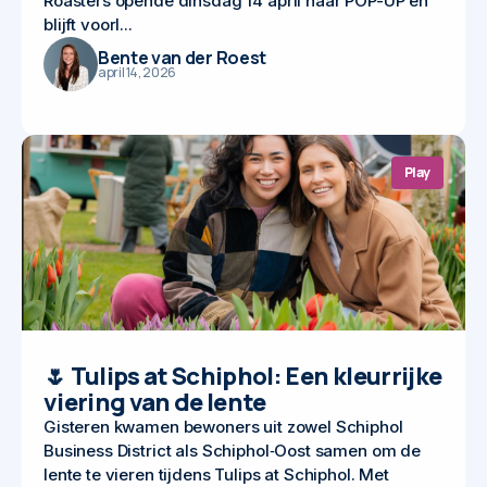
Roasters opende dinsdag 14 april haar POP-UP en
blijft voorl...
Bente van der Roest
april 14, 2026
Play
🌷 Tulips at Schiphol: Een kleurrijke
viering van de lente
Gisteren kwamen bewoners uit zowel Schiphol
Business District als Schiphol‑Oost samen om de
lente te vieren tijdens Tulips at Schiphol. Met