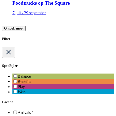
Foodtrucks op The Square
7 juli - 29 september
Ontdek meer
Filter
Spot Pijler
Balance
Benefits
Play
Work
Locatie
Arrivals 1