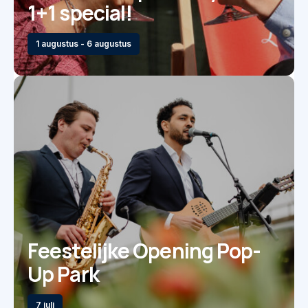
1+1 special!
1 augustus - 6 augustus
Feestelijke Opening Pop-
Up Park
7 juli