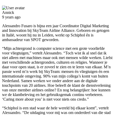
Annick
9 years ago
Alessandro Fusaro is bijna een jaar Coordinator Digital Marketing
and Innovation bij SkyTeam Airline Alliance. Geboren en getogen
in Italië, woont hij nu in Leiden, werkt op Schiphol én is
ambassadeur van SPOT geworden.
“Mijn achtergrond is computer science met een grote voorliefde
voor vliegtuigen,” vertelt Alessandro. “Toch wist ik al snel dat ik
niet alleen met machines maar ook met mensen wilde werken. Liefst
met verschillende achtergronden, culturen en religies. Wanneer je
daar voor open staat, is er zoveel te zien en te leren van elkaar. M’n
passie werd m’n werk bij SkyTeam: mensen én vliegtuigen én een
internationale omgeving. 90% van mijn collega’s komt van buiten
Nederland. Samen werken we onder andere aan de digitale
touchpoints van 20 airlines. Hoe beleeft de klant de dienstverlening
van onze member airlines online? En nog belangrijker: hoe kunnen
we de klantbeleving en het gebruiksgemak continu verbeteren.
‘Caring more about you’ is niet voor niets ons credo.”
“Schiphol is een stad waar de hele wereld bij elkaar komt”, vertelt
Alessandro. “De uitdaging voor mij was om onderdeel van die stad