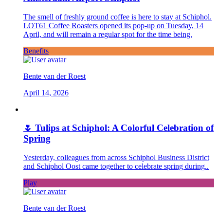
The smell of freshly ground coffee is here to stay at Schiphol.
LOT61 Coffee Roasters opened its pop-up on Tuesday, 14
April, and will remain a regular spot for the time being.
Benefits
Bente van der Roest
April 14, 2026
🌷 Tulips at Schiphol: A Colorful Celebration of
Spring
Yesterday, colleagues from across Schiphol Business District
and Schiphol Oost came together to celebrate spring during..
Play
Bente van der Roest