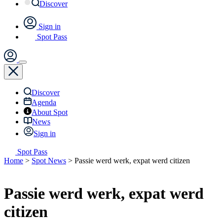
Discover
Sign in
Spot Pass
Discover
Agenda
About Spot
News
Sign in
Spot Pass
Home
>
Spot News
>
Passie werd werk, expat werd citizen
Passie werd werk, expat werd
citizen