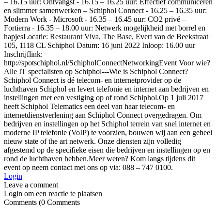
– 16.15 uur: Ontvangst - 16.15 – 16.25 uur: Effectief communiceren
en slimmer samenwerken – Schiphol Connect - 16.25 – 16.35 uur:
Modern Work - Microsoft - 16.35 – 16.45 uur: CO2 privé –
Fortierra - 16.35 – 18.00 uur: Netwerk mogelijkheid met borrel en
hapjesLocatie: Restaurant Viva, The Base, Evert van de Beekstraat
105, 1118 CL Schiphol Datum: 16 juni 2022 Inloop: 16.00 uur
Inschrijflink:
http://spotschiphol.nl/SchipholConnectNetworkingEvent Voor wie?
Alle IT specialisten op Schiphol---Wie is Schiphol Connect?
Schiphol Connect is dé telecom- en internetprovider op de
luchthaven Schiphol en levert telefonie en internet aan bedrijven en
instellingen met een vestiging op of rond Schiphol.Op 1 juli 2017
heeft Schiphol Telematics een deel van haar telecom- en
internetdienstverlening aan Schiphol Connect overgedragen. Om
bedrijven en instellingen op het Schiphol terrein van snel internet en
moderne IP telefonie (VoIP) te voorzien, bouwen wij aan een geheel
nieuw state of the art netwerk. Onze diensten zijn volledig
afgestemd op de specifieke eisen die bedrijven en instellingen op en
rond de luchthaven hebben.Meer weten? Kom langs tijdens dit
event op neem contact met ons op via: 088 – 747 0100.
Login
Login om een reactie te plaatsen
0
Comments