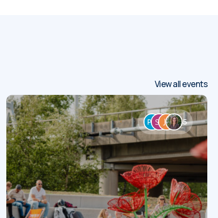
View all events
5