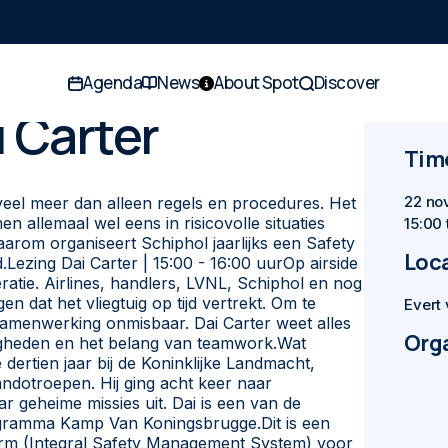
Agenda
News
About Spot
Discover
i Carter
Time
22 no
eel meer dan alleen regels en procedures. Het
n allemaal wel eens in risicovolle situaties
15:00 
aarom organiseert Schiphol jaarlijks een Safety
Loc
d.Lezing Dai Carter | 15:00 - 16:00 uurOp airside
ratie. Airlines, handlers, LVNL, Schiphol en nog
 dat het vliegtuig op tijd vertrekt. Om te
Evert 
 samenwerking onmisbaar. Dai Carter weet alles
Org
heden en het belang van teamwork.Wat
dertien jaar bij de Koninklijke Landmacht,
ndotroepen. Hij ging acht keer naar
r geheime missies uit. Dai is een van de
rogramma Kamp Van Koningsbrugge.Dit is een
form (Integral Safety Management System) voor