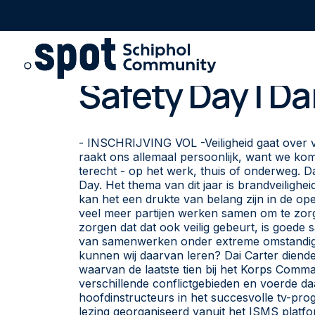
Safety Day | Da
Go to main content
Go to footer
Go to accessibility settings
Home
>
Safety Day | Dai Carter
- INSCHRIJVING VOL -Veiligheid gaat over v
raakt ons allemaal persoonlijk, want we kome
terecht - op het werk, thuis of onderweg. D
Day. Het thema van dit jaar is brandveilighei
kan het een drukte van belang zijn in de ope
veel meer partijen werken samen om te zorgen
zorgen dat dat ook veilig gebeurt, is goede
van samenwerken onder extreme omstandig
kunnen wij daarvan leren? Dai Carter diende 
waarvan de laatste tien bij het Korps Comma
verschillende conflictgebieden en voerde daa
hoofdinstructeurs in het succesvolle tv-p
lezing georganiseerd vanuit het ISMS plat