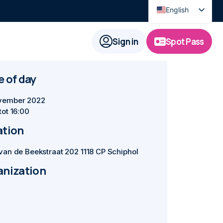
English
Nederlands
Sign in
Spot Pass
 of day
vember 2022
tot 16:00
ation
van de Beekstraat 202 1118 CP Schiphol
anization