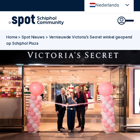
Nederlands
English
Ontdek
Agenda
Go to main content
Go to footer
Go to accessibility settings
Home
>
Spot Nieuws
>
Vernieuwde Victoria’s Secret winkel geopend
Over Spot
op Schiphol Plaza
Nieuws
Sign in
Spot Pas