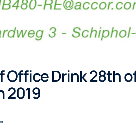
f Office Drink 28th o
h 2019
en