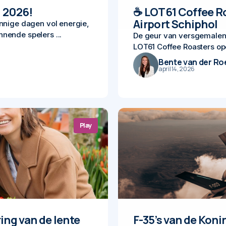
i 2026!
☕ LOT61 Coffee R
Airport Schiphol
onnige dagen vol energie,
nende spelers ...
De geur van versgemalen k
LOT61 Coffee Roasters ope
Bente van der Ro
april 14, 2026
Play
ring van de lente
F-35’s van de Kon