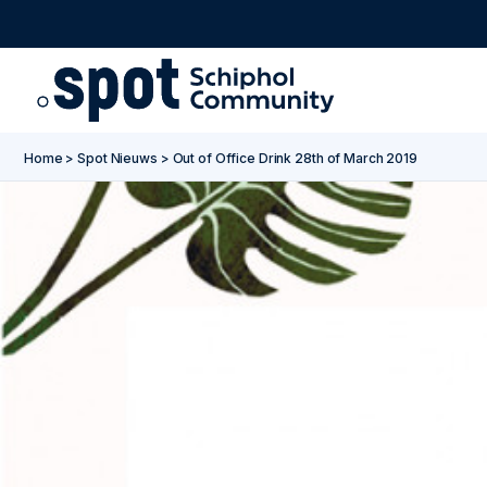
Go to main content
Go to footer
Go to accessibility settings
Home
>
Spot Nieuws
>
Out of Office Drink 28th of March 2019