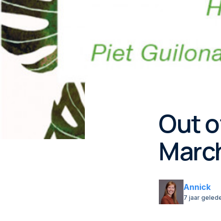
Out o
Marc
Annick
7 jaar geled