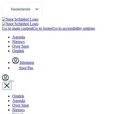
Nederlands
English
Go to main content
Go to footer
Go to accessibility settings
Agenda
Nieuws
Over Spot
Ontdek
Inloggen
Spot Pas
Ontdek
Agenda
Over Spot
Nieuws