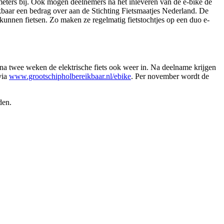
ometers bij. Ook mogen deelnemers na het inleveren van de e-bike de
ikbaar een bedrag over aan de Stichting Fietsmaatjes Nederland. De
g kunnen fietsen. Zo maken ze regelmatig fietstochtjes op een duo e-
 na twee weken de elektrische fiets ook weer in. Na deelname krijgen
via
www.grootschipholbereikbaar.nl/ebike
. Per november wordt de
den.