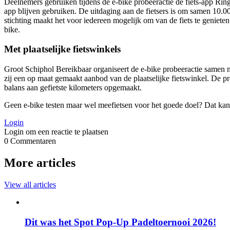
Deelnemers gebruiken tijdens de e-bike probeeractie de fiets-app Ring
app blijven gebruiken. De uitdaging aan de fietsers is om samen 10.0
stichting maakt het voor iedereen mogelijk om van de fiets te genieten
bike.
Met plaatselijke fietswinkels
Groot Schiphol Bereikbaar organiseert de e-bike probeeractie samen me
zij een op maat gemaakt aanbod van de plaatselijke fietswinkel. De p
balans aan gefietste kilometers opgemaakt.
Geen e-bike testen maar wel meefietsen voor het goede doel? Dat kan
Login
Login om een reactie te plaatsen
0
Commentaren
More articles
View all articles
Dit was het Spot Pop-Up Padeltoernooi 2026!