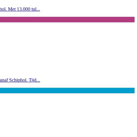
ol. Met 13.000 tul...
naf Schiphol. Tijd...