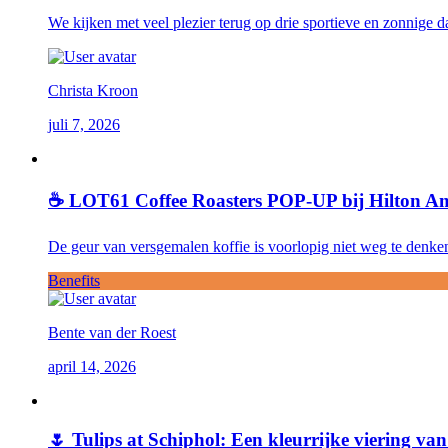
We kijken met veel plezier terug op drie sportieve en zonnige d
Christa Kroon
juli 7, 2026
☕ LOT61 Coffee Roasters POP-UP bij Hilton Am
De geur van versgemalen koffie is voorlopig niet weg te denke
Benefits
Bente van der Roest
april 14, 2026
🌷 Tulips at Schiphol: Een kleurrijke viering van