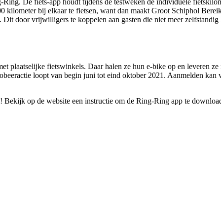
-Ring. De fiets-app houdt tijdens de testweken de individuele fietskil
00 kilometer bij elkaar te fietsen, want dan maakt Groot Schiphol Bere
. Dit door vrijwilligers te koppelen aan gasten die niet meer zelfstandi
t plaatselijke fietswinkels. Daar halen ze hun e-bike op en leveren ze
robeeractie loopt van begin juni tot eind oktober 2021. Aanmelden kan 
! Bekijk op de website een instructie om de Ring-Ring app te downloa