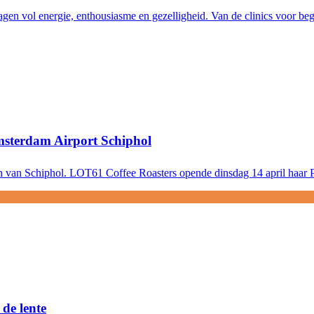
agen vol energie, enthousiasme en gezelligheid. Van de clinics voor beg
sterdam Airport Schiphol
n van Schiphol. LOT61 Coffee Roasters opende dinsdag 14 april haar PO
 de lente