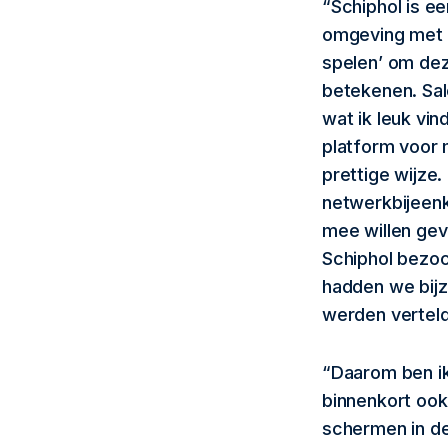
“Schiphol is e
omgeving met b
spelen’ om dez
betekenen. Sal
wat ik leuk vi
platform voor 
prettige wijze.
netwerkbijeenk
mee willen gev
Schiphol bezoc
hadden we bijz
werden verteld
“Daarom ben i
binnenkort ook
schermen in de