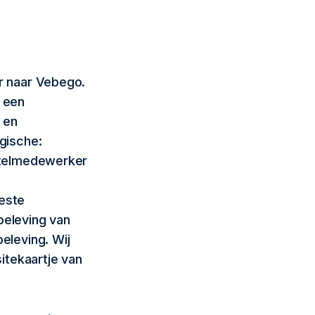
er naar Vebego.
t een
 en
ogische:
hotelmedewerker
e
beste
beleving van
eleving. Wij
sitekaartje van