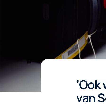
‘Ook w
van S