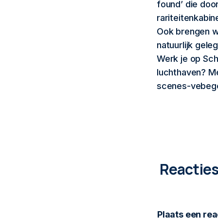
found’ die doo
rariteitenkabi
Ook brengen we
natuurlijk gel
Werk je op Sch
luchthaven? Me
scenes-vebego