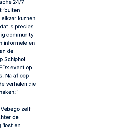
ische 24/7
 ‘buiten
 elkaar kunnen
dat is precies
ldig community
n informele en
van de
p Schiphol
TEDx event op
s. Na afloop
de verhalen die
maken.”
 Vebego zelf
chter de
 ‘lost en