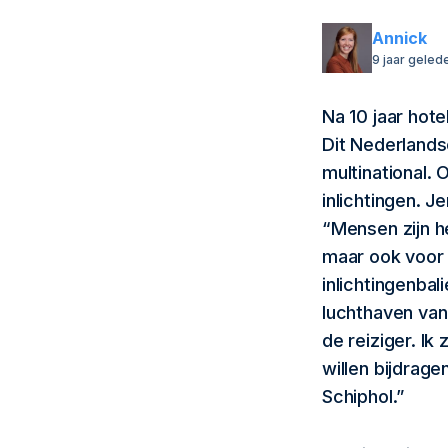
Annick
9 jaar geled
Na 10 jaar hot
Dit Nederlands
multinational.
inlichtingen. J
“Mensen zijn h
maar ook voor 
inlichtingenbal
luchthaven van
de reiziger. Ik
willen bijdrage
Schiphol.”