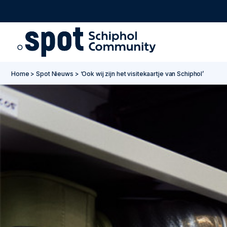
Go to main content
Go to footer
Go to accessibility settings
Home
>
Spot Nieuws
>
‘Ook wij zijn het visitekaartje van Schiphol’