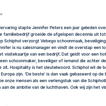
en
elervaring stapte Jennifer Peters een jaar geleden ov
e familiebedrijf groeide de afgelopen decennia uit to
 Op Schiphol verzorgt Vebego schoonmaak, beveiliging
ennifer is nu salesmanager en vindt de overstap een l
et visitekaartje van een bedrijf. Dat geldt voor een 
een schoonmaker, beveiliger of iemand die achter d
ie zit. Hospitality is het sleutelwoord. Schiphol wil de 
 Europa zijn. ‘De beste’ is dan vaak gebaseerd op de 
 zie onze mensen als een verlengstuk van die Schipholb
n aan de ambitie van de luchthaven. Ook wij zijn het vi