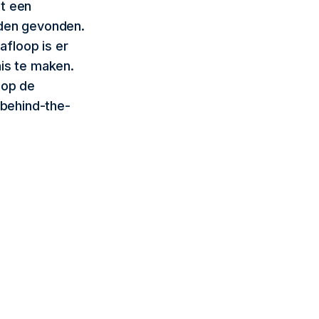
at een
rden gevonden.
floop is er
nis te maken.
 op de
-behind-the-