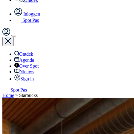
Ontdek
Inloggen
Spot Pas
Ontdek
Agenda
Over Spot
Nieuws
Sign in
Spot Pas
Home
>
Starbucks