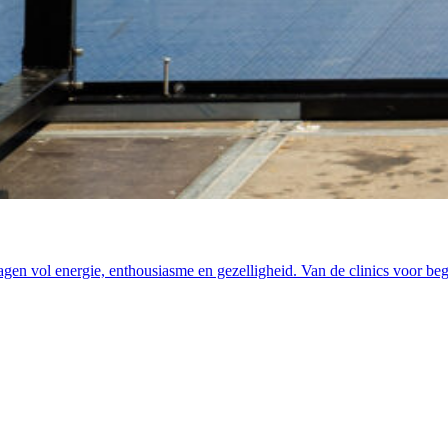
agen vol energie, enthousiasme en gezelligheid. Van de clinics voor beg