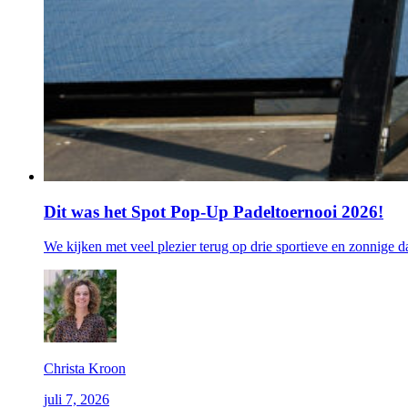
Dit was het Spot Pop-Up Padeltoernooi 2026!
We kijken met veel plezier terug op drie sportieve en zonnige d
Christa Kroon
juli 7, 2026