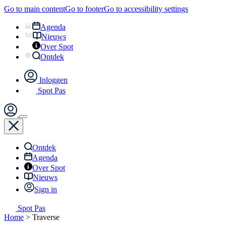
Go to main content
Go to footer
Go to accessibility settings
Agenda
Nieuws
Over Spot
Ontdek
Inloggen
Spot Pas
Ontdek
Agenda
Over Spot
Nieuws
Sign in
Spot Pas
Home
>
Traverse