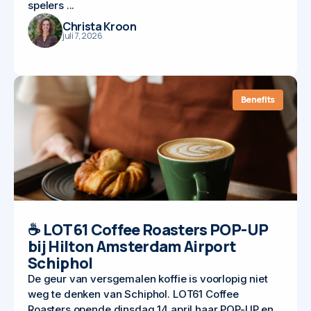
spelers ...
Christa Kroon
juli 7, 2026
Benefits
☕ LOT61 Coffee Roasters POP-UP
bij Hilton Amsterdam Airport
Schiphol
De geur van versgemalen koffie is voorlopig niet
weg te denken van Schiphol. LOT61 Coffee
Roasters opende dinsdag 14 april haar POP-UP en