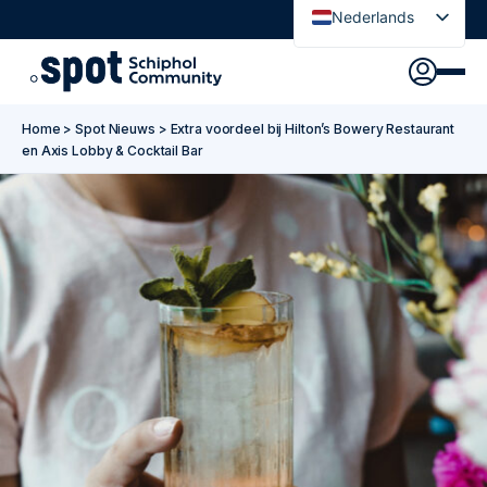
Nederlands
English
Ontdek
Agenda
Go to main content
Go to footer
Go to accessibility settings
Home
>
Spot Nieuws
>
Extra voordeel bij Hilton’s Bowery Restaurant
Over Spot
en Axis Lobby & Cocktail Bar
Nieuws
Sign in
Spot Pas