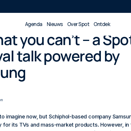
Agenda
Nieuws
Over Spot
Ontdek
at you can’t – a Spo
 by Samsung
val talk powered by
ung
en
 to imagine now, but Schiphol-based company Samsu
y for its TVs and mass-market products. However, in 