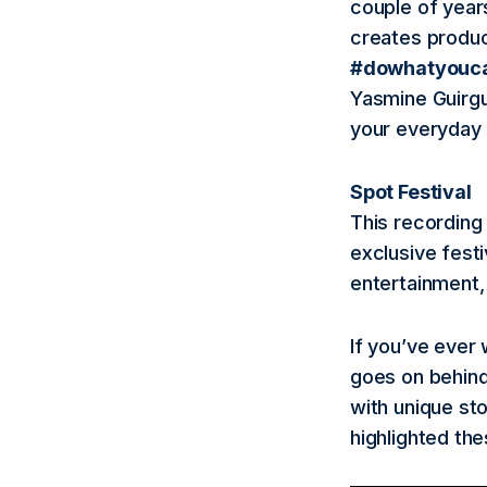
couple of year
creates produc
#dowhatyouc
Yasmine Guirgu
your everyday l
Spot Festival
This recording
exclusive fest
entertainment,
If you’ve ever
goes on behind 
with unique st
highlighted the