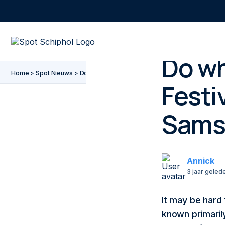
Go to main content
Go to footer
Go to accessibility settings
Do wh
Home
>
Spot Nieuws
>
Do what you can’t – a Spot Festival talk powered
Festi
Sams
Annick
3 jaar geled
It may be hard
known primaril