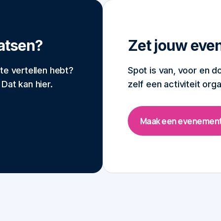
atsen?
Zet jouw eve
te vertellen hebt?
Spot is van, voor en d
Dat kan hier.
zelf een activiteit or
Maak een evenemen