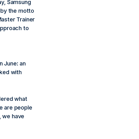
day, Samsung
 by the motto
aster Trainer
approach to
n June: an
ked with
dered what
le are people
l, we have