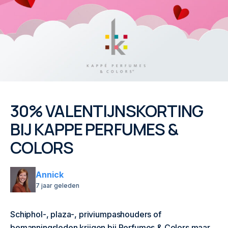
30% VALENTIJNSKORTING
BIJ KAPPE PERFUMES &
COLORS
Annick
7 jaar geleden
Schiphol-, plaza-, priviumpashouders of
bemanningsleden krijgen bij Perfumes & Colors maar