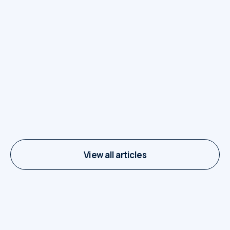
F-35’s van de Koninklijke
Luchtmacht trainen op Schiphol
Op dinsdag 27 en woensdag 28 januari traint de
Koninklijke Luchtmacht met vier F-35-
gevechtsvliegtuigen en een
transportvliegtuig vanaf Schiphol. Tijd...
Bente van der Roest
januari 27, 2026
View all articles