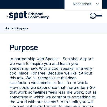
Nederlands
English
Ontdek
Agenda
Go to main content
Go to footer
Go to accessibility settings
Home
>
Purpose
Over Spot
Nieuws
Sign in
Purpose
In partnership with Spaces - Schiphol Airport,
Spot Pas
we want to inspire you and teach you
something new. With a cool speaker in a very
cool place. For free. Because we like it.About
this talk: We all recognize it: the deep
satisfaction we sometimes feel in our work.
How could we experience that more often? So
that work sometimes feels less like work, but as
something in which we contribute something to
the world with our talents? In this talk you will
learn what it takes for you to end the working