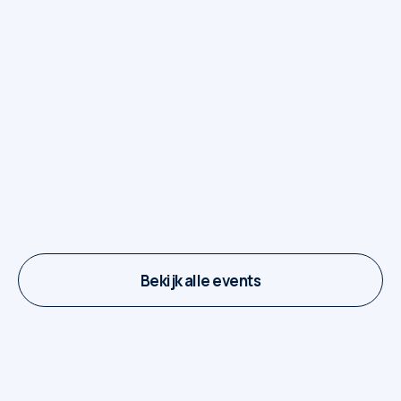
Foodtrucks op The Square
7 juli - 29 september
Bekijk alle events