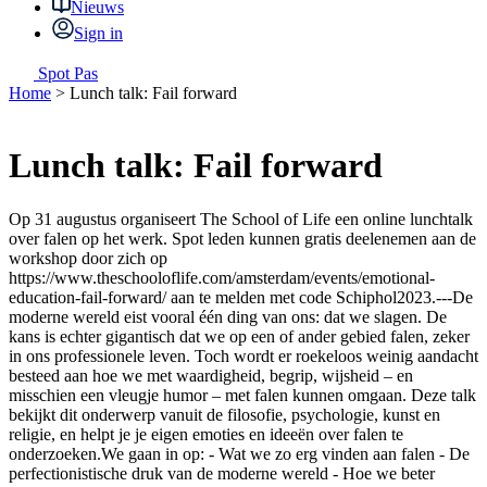
Nieuws
Sign in
Spot Pas
Home
>
Lunch talk: Fail forward
Lunch talk: Fail forward
Op 31 augustus organiseert The School of Life een online lunchtalk
over falen op het werk. Spot leden kunnen gratis deelenemen aan de
workshop door zich op
https://www.theschooloflife.com/amsterdam/events/emotional-
education-fail-forward/ aan te melden met code Schiphol2023.---De
moderne wereld eist vooral één ding van ons: dat we slagen. De
kans is echter gigantisch dat we op een of ander gebied falen, zeker
in ons professionele leven. Toch wordt er roekeloos weinig aandacht
besteed aan hoe we met waardigheid, begrip, wijsheid – en
misschien een vleugje humor – met falen kunnen omgaan. Deze talk
bekijkt dit onderwerp vanuit de filosofie, psychologie, kunst en
religie, en helpt je je eigen emoties en ideeën over falen te
onderzoeken.We gaan in op: - Wat we zo erg vinden aan falen - De
perfectionistische druk van de moderne wereld - Hoe we beter