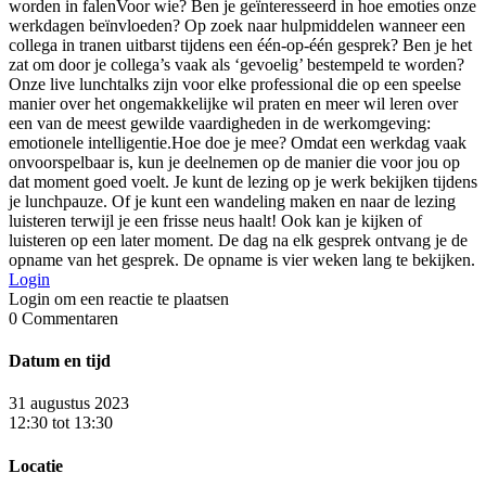
worden in falenVoor wie? Ben je geïnteresseerd in hoe emoties onze
werkdagen beïnvloeden? Op zoek naar hulpmiddelen wanneer een
collega in tranen uitbarst tijdens een één-op-één gesprek? Ben je het
zat om door je collega’s vaak als ‘gevoelig’ bestempeld te worden?
Onze live lunchtalks zijn voor elke professional die op een speelse
manier over het ongemakkelijke wil praten en meer wil leren over
een van de meest gewilde vaardigheden in de werkomgeving:
emotionele intelligentie.Hoe doe je mee? Omdat een werkdag vaak
onvoorspelbaar is, kun je deelnemen op de manier die voor jou op
dat moment goed voelt. Je kunt de lezing op je werk bekijken tijdens
je lunchpauze. Of je kunt een wandeling maken en naar de lezing
luisteren terwijl je een frisse neus haalt! Ook kan je kijken of
luisteren op een later moment. De dag na elk gesprek ontvang je de
opname van het gesprek. De opname is vier weken lang te bekijken.
Login
Login om een reactie te plaatsen
0
Commentaren
Datum en tijd
31 augustus 2023
12:30 tot 13:30
Locatie