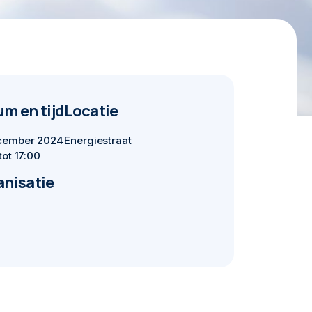
m en tijd
Locatie
cember 2024
Energiestraat
tot 17:00
anisatie