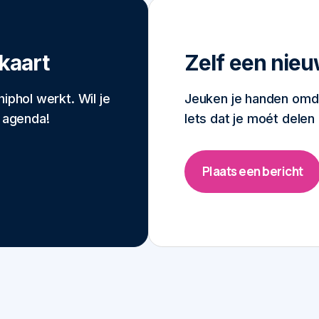
kaart
Zelf een nieu
iphol werkt. Wil je
Jeuken je handen omdat
e agenda!
Iets dat je moét delen
Plaats een bericht