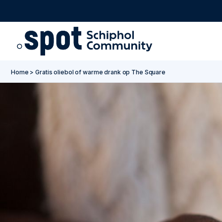
Go to main content
Go to footer
Go to accessibility settings
Home
>
Gratis oliebol of warme drank op The Square