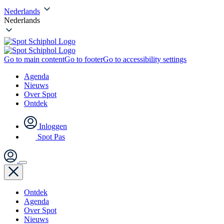
Nederlands
Nederlands
Go to main content
Go to footer
Go to accessibility settings
Agenda
Nieuws
Over Spot
Ontdek
Inloggen
Spot Pas
Ontdek
Agenda
Over Spot
Nieuws