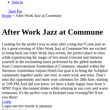
Sign in
Spot Pas
Home
>
After Work Jazz at Commune
After Work Jazz at Commune
Looking for the perfect way to relax after a long day?Come join us
for a great evening of After Work Jazz at Commune!We are excited
to bring back our After Work Jazz events, the perfect place to relax
while experiencing the magic of live music.Unwind and immerse
yourself in the enchanting tunes performed by the gifted students
from Conservatorium Amsterdam at Commune, situated within the
Sheraton Amsterdam Airport Hotel.Our goal is to bring the Schiphol
community together under one roof, to meet work and relax. Don’t
miss this opportunity and mark your calendars for 28th June, starting
at 5:00 PM.And did you know we have a daily happy hour from 5-
6PM? Enjoy discounted drinks while relaxing in our cozy and warm
restaurant, it’s the perfect way to kickstart your evening!We’ll see
you there!
Login
Login om een reactie te plaatsen