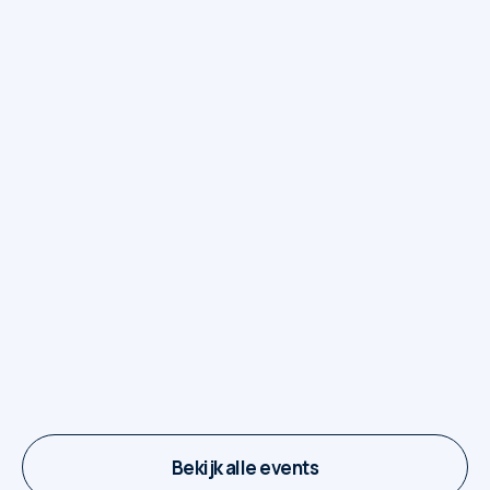
5
Foodtrucks op The Square
7 juli - 29 september
Bekijk alle events