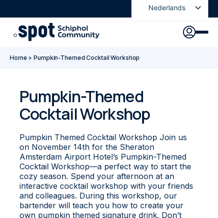
Nederlands
English
Ontdek
Agenda
Go to main content
Go to footer
Go to accessibility settings
Home
>
Pumpkin-Themed Cocktail Workshop
Over Spot
Nieuws
Sign in
Pumpkin-Themed
Cocktail Workshop
Spot Pas
Pumpkin Themed Cocktail Workshop Join us
on November 14th for the Sheraton
Amsterdam Airport Hotel’s Pumpkin-Themed
Cocktail Workshop—a perfect way to start the
cozy season. Spend your afternoon at an
interactive cocktail workshop with your friends
and colleagues. During this workshop, our
bartender will teach you how to create your
own pumpkin themed signature drink. Don’t